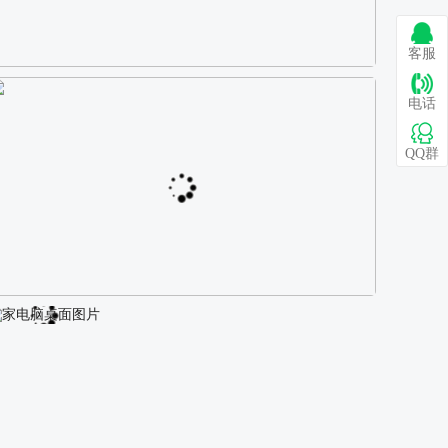
客服
巴图 古风白衣女孩骑马壁纸
电话
QQ群