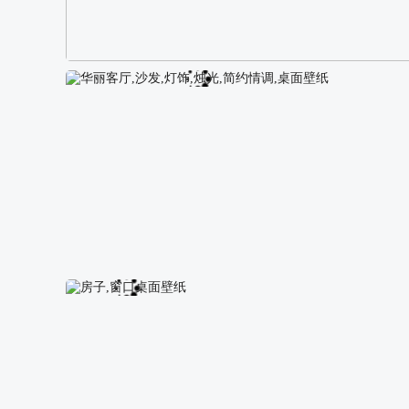
阿尔卑斯山区自然风景壁纸
华丽客厅,沙发,灯饰,烛光,简约情调,桌面壁纸