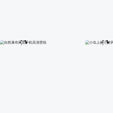
荷花 蜻蜓 手机 图片 壁纸
水墨画 花 手机