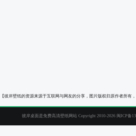
美丽极光风景手机桌面 壁纸
个性 星球 创意
【彼岸壁纸的资源来源于互联网与网友的分享，图片版权归原作者所有，
彼岸桌面是免费高清壁纸网站 Copyright 2010-2026
闽ICP备13