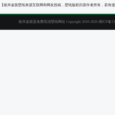
刘亦菲 唯美 闭眼 美女高清壁纸
荷叶 荷花 唯
【彼岸桌面壁纸来源互联网和网友投稿，壁纸版权归原作者所有，若有侵
彼岸桌面是免费高清壁纸网站 Copyright 2010-2026
闽ICP备13