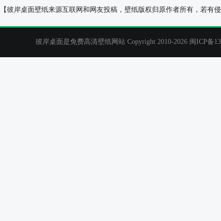
马尔代夫,平房,大海,树,壁纸
冰碛湖日出风景
【彼岸桌面壁纸来源互联网和网友投稿，壁纸版权归原作者所有，若有侵
彼岸桌面是免费高清壁纸网站 Copyright 2010-2026
闽ICP备13