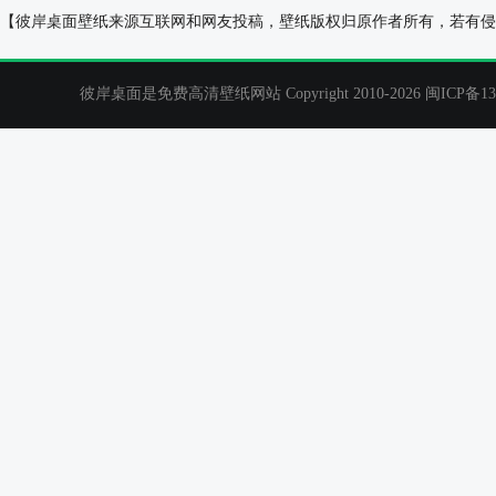
夜晚,树林,星星,情侣约会,动漫壁纸
Secret水手服
【彼岸桌面壁纸来源互联网和网友投稿，壁纸版权归原作者所有，若有侵
彼岸桌面是免费高清壁纸网站 Copyright 2010-2026
闽ICP备13