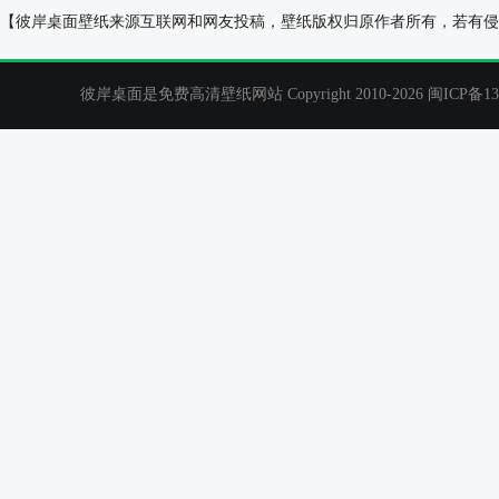
边境牧羊犬,眼镜,酷狗,桌面壁纸
帽子,可爱,眼睛
【彼岸桌面壁纸来源互联网和网友投稿，壁纸版权归原作者所有，若有侵
彼岸桌面是免费高清壁纸网站 Copyright 2010-2026
闽ICP备13