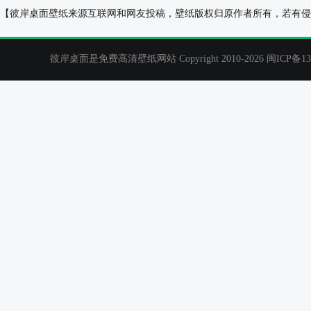
劳斯莱斯首款纯电轿跑车 Spectre EV 电脑壁纸
酷车高清电脑壁
【彼岸桌面壁纸来源互联网和网友投稿，壁纸版权归原作者所有，若有侵
彼岸桌面是免费高清壁纸网站 Copyright 2010-2026
闽ICP备13