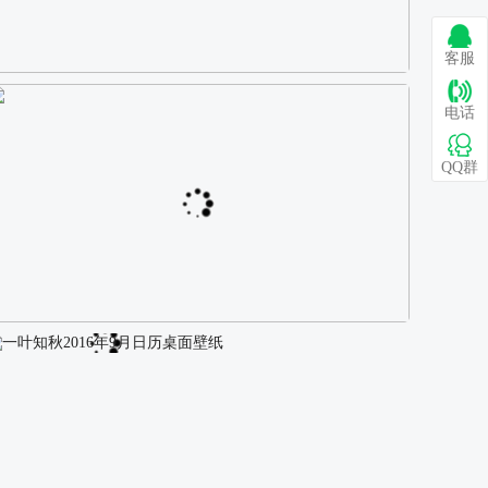
客服
巴图 古风白衣女孩骑马壁纸
电话
QQ群