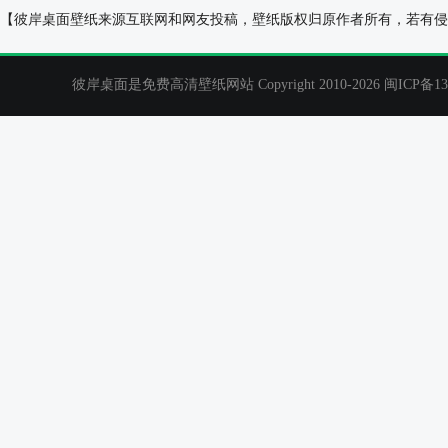
手绘,风景,公路,别墅房子,树,鲜花壁纸
运动员美女，秋
【彼岸桌面壁纸来源互联网和网友投稿，壁纸版权归原作者所有，若有侵
唯美风景壁纸
彼岸桌面是免费高清壁纸网站 Copyright 2010-2026
闽ICP备13