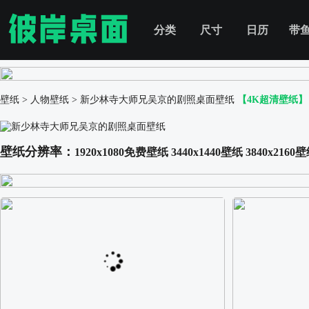
分类
尺寸
日历
带
壁纸
>
人物壁纸
>
新少林寺大师兄吴京的剧照桌面壁纸
【4K超清壁纸】
壁纸分辨率：
1920x1080免费壁纸
3440x1440壁纸
3840x2160