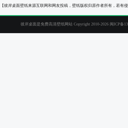
三生三世十里桃花 赵又廷 饰 夜华桌面壁纸
提油灯的美女桌
【彼岸桌面壁纸来源互联网和网友投稿，壁纸版权归原作者所有，若有侵
彼岸桌面是免费高清壁纸网站 Copyright 2010-2026
闽ICP备13