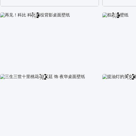
阿尔卑斯山区自然风景壁纸
校园长发可爱美
再见！科比 科比退役背影桌面壁纸
权志龙壁纸