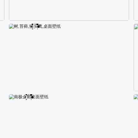
校园长发可爱美女4K电脑壁纸
树,苔藓,猫头鹰,桌面壁纸