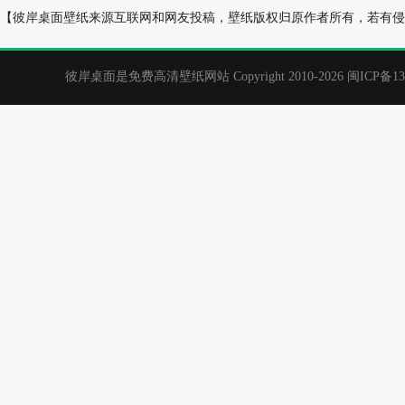
晚上,星空,流星,星星,情侣,爱心,浪漫表白,非主流电
非主流男生和女
【彼岸桌面壁纸来源互联网和网友投稿，壁纸版权归原作者所有，若有侵
脑壁纸
彼岸桌面是免费高清壁纸网站 Copyright 2010-2026
闽ICP备13