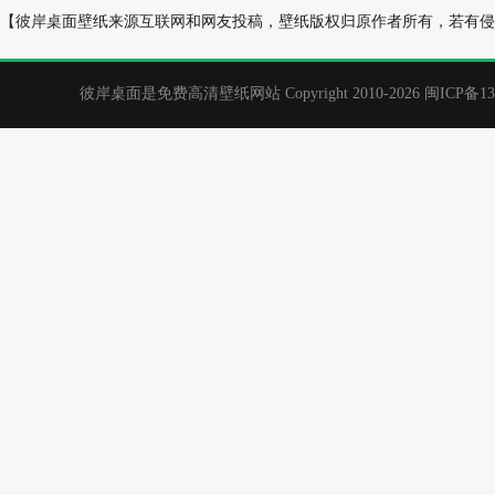
狗,鼻子,蝴蝶,翅膀,可爱桌面壁纸
大麦町犬桌面壁
【彼岸桌面壁纸来源互联网和网友投稿，壁纸版权归原作者所有，若有侵
彼岸桌面是免费高清壁纸网站 Copyright 2010-2026
闽ICP备13