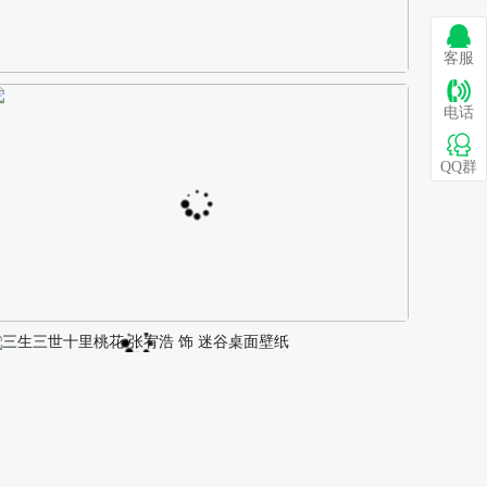
客服
巴图 古风白衣女孩骑马壁纸
电话
QQ群