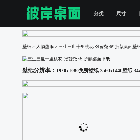
分类
尺寸
壁纸
>
人物壁纸
>
三生三世十里桃花 张智尧 饰 折颜桌面壁
壁纸分辨率：
1920x1080免费壁纸
2560x1440壁纸
34