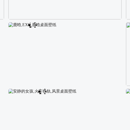
校园长发可爱美女4K电脑壁纸
鹿晗,EXO,鹿晗桌面壁纸