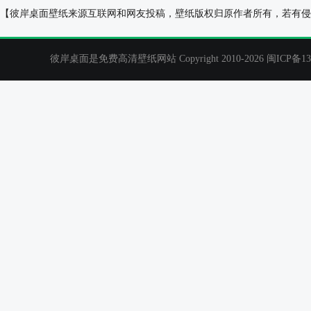
海底世界,海洋鱼,电脑壁纸
篮子,毛线,围巾
【彼岸桌面壁纸来源互联网和网友投稿，壁纸版权归原作者所有，若有侵
彼岸桌面是免费高清壁纸网站 Copyright 2010-2026
闽ICP备13