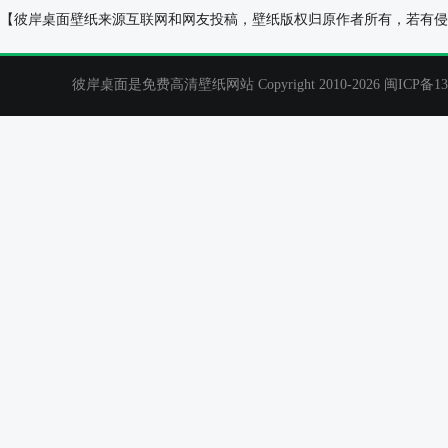
老扬 勃鲁盖尔 彼得 勃鲁盖尔作品 唯美意境风景绘
可爱老鼠桌面壁
【彼岸桌面壁纸来源互联网和网友投稿，壁纸版权归原作者所有，若有侵
画桌面壁纸
彼岸桌面是免费高清壁纸网站 Copyright 2010-2026
闽ICP备13