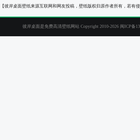
女孩,男孩,桥,风景,童年,青梅竹马,可爱小女孩小男
篮球岁月桌面背
【彼岸桌面壁纸来源互联网和网友投稿，壁纸版权归原作者所有，若有侵
孩桌面壁纸
彼岸桌面是免费高清壁纸网站 Copyright 2010-2026
闽ICP备13