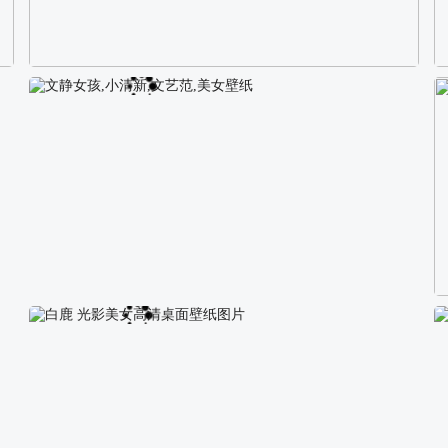
校园长发可爱美女4K电脑壁纸
文静女孩,小清新,文艺范,美女壁纸