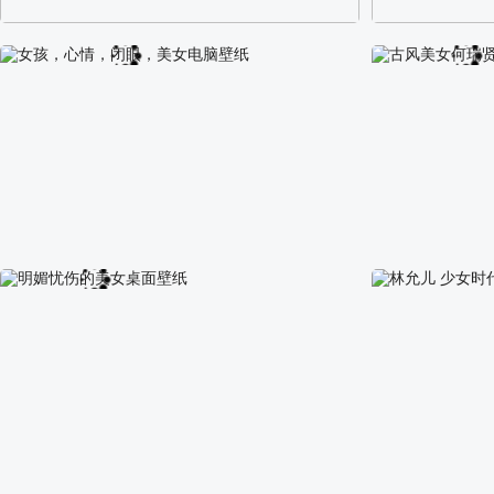
阿尔卑斯山区自然风景壁纸
校园长发可爱美
女孩，心情，闭眼，美女电脑壁纸
古风美女何瑞贤