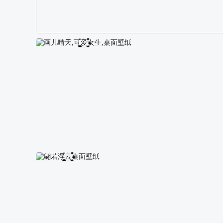
阿尔卑斯山区自然风景壁纸
画儿晴天,可爱女生,桌面壁纸