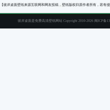
可爱的小猫,坐姿,阶梯,夏天,电脑壁纸
冬天,鸟儿,树枝
【彼岸桌面壁纸来源互联网和网友投稿，壁纸版权归原作者所有，若有侵
彼岸桌面是免费高清壁纸网站 Copyright 2010-2026
闽ICP备13