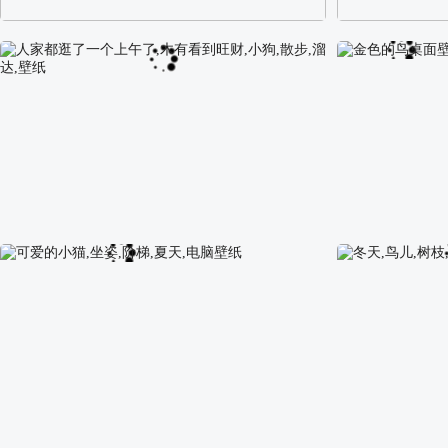
阿尔卑斯山区自然风景壁纸
校园长发可爱美
人家都逛了一个上午了,木有看到旺财,小狗,散步,溜
金色的鸟桌面壁
达,壁纸