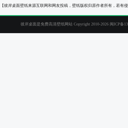
春天里--春天里风景桌面壁纸
街头涂鸦电脑桌
【彼岸桌面壁纸来源互联网和网友投稿，壁纸版权归原作者所有，若有侵
彼岸桌面是免费高清壁纸网站 Copyright 2010-2026
闽ICP备13