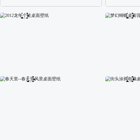
阿尔卑斯山区自然风景壁纸
校园长发可爱美
2012龙年个性桌面壁纸
梦幻蝴蝶桌面背