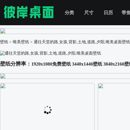
分类
尺寸
日历
带
壁纸
>
唯美壁纸
>
通往天堂的路,女孩,背影,土地,道路,夕阳,唯美桌面壁纸
壁纸分辨率：
1920x1080免费壁纸
3440x1440壁纸
3840x2160