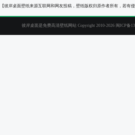
迈凯轮MP4-12C,Spyder,调优汽车图片,红色超级跑车
法拉利488黄色
【彼岸桌面壁纸来源互联网和网友投稿，壁纸版权归原作者所有，若有侵
壁纸
彼岸桌面是免费高清壁纸网站 Copyright 2010-2026
闽ICP备13