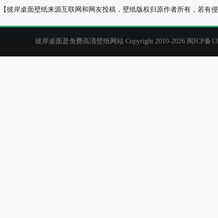
宋慧乔,写真,精美宽屏风景壁纸
与凤行碧苍王赵
【彼岸桌面壁纸来源互联网和网友投稿，壁纸版权归原作者所有，若有侵
彼岸桌面是免费高清壁纸网站 Copyright 2010-2026
闽ICP备13