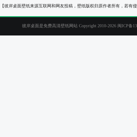
芒果仔外星人壁纸
小猫,买萌,杯子,
【彼岸桌面壁纸来源互联网和网友投稿，壁纸版权归原作者所有，若有侵
彼岸桌面是免费高清壁纸网站 Copyright 2010-2026
闽ICP备13