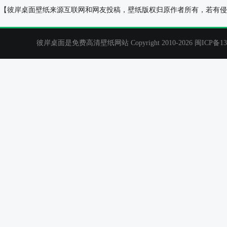
父亲，儿子，蝙蝠，球，游戏，棒球，草地，桌面
运动,跑步,女孩
【彼岸桌面壁纸来源互联网和网友投稿，壁纸版权归原作者所有，若有侵
壁纸
彼岸桌面是免费高清壁纸网站 Copyright 2010-2026
闽ICP备13