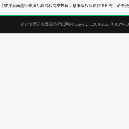
森林，雪，太阳，卷发女孩，唯美意境桌面壁纸
海底世界,海底珊
【彼岸桌面壁纸来源互联网和网友投稿，壁纸版权归原作者所有，若有侵
彼岸桌面是免费高清壁纸网站 Copyright 2010-2026
闽ICP备13