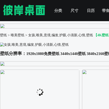
分类
尺寸
日历
带
壁纸
>
唯美壁纸
>
女孩,唯美,意境,编发,护眼,小清新,心情,壁纸
【4K壁纸
壁纸分辨率：
1920x1080免费壁纸
3440x1440壁纸
3840x2160