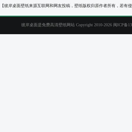
女孩,童话,城堡,青蛙,花草树木,画家:玛丽·巴克斯特
海岸 红色的衣
【彼岸桌面壁纸来源互联网和网友投稿，壁纸版权归原作者所有，若有侵
圣克莱尔,桌面壁纸
彼岸桌面是免费高清壁纸网站 Copyright 2010-2026
闽ICP备13