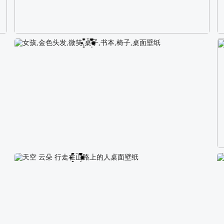
校园长发可爱美女4K电脑壁纸
女孩,金色头发,微笑,桌子,书本,椅子,桌面壁纸