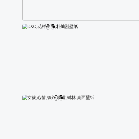
阿尔卑斯山区自然风景壁纸
EXO,花样美男,朴灿烈壁纸