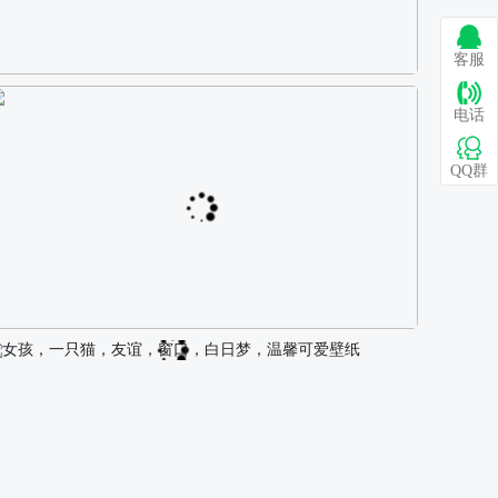
客服
巴图 古风白衣女孩骑马壁纸
电话
QQ群