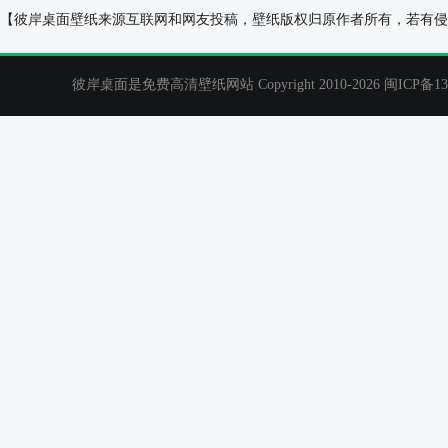
少数民族服饰 民族风 美女 电脑壁纸
清纯 美女 长发 
【彼岸桌面壁纸来源互联网和网友投稿，壁纸版权归原作者所有，若有侵
彼岸桌面是免费高清壁纸网站 Copyright 2010-2026
闽ICP备13